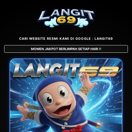
CARI WEBSITE RESMI KAMI DI GOOGLE : LANGIT69
MOMEN JAKPOT BERLIMPAH SETIAP HARI !!