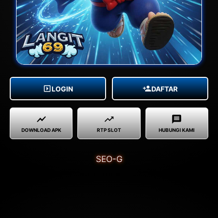
LOGIN
DAFTAR
DOWNLOAD APK
RTP SLOT
HUBUNGI KAMI
SEO-G